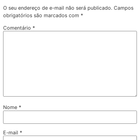
O seu endereço de e-mail não será publicado.
Campos
obrigatórios são marcados com
*
Comentário
*
Nome
*
E-mail
*