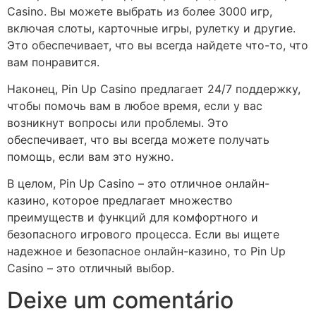
Casino. Вы можете выбрать из более 3000 игр,
включая слоты, карточные игры, рулетку и другие.
Это обеспечивает, что вы всегда найдете что-то, что
вам понравится.
Наконец, Pin Up Casino предлагает 24/7 поддержку,
чтобы помочь вам в любое время, если у вас
возникнут вопросы или проблемы. Это
обеспечивает, что вы всегда можете получать
помощь, если вам это нужно.
В целом, Pin Up Casino – это отличное онлайн-
казино, которое предлагает множество
преимуществ и функций для комфортного и
безопасного игрового процесса. Если вы ищете
надежное и безопасное онлайн-казино, то Pin Up
Casino – это отличный выбор.
Deixe um comentário