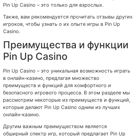
Pin Up Casino – это только для взрослых.
Также, вам рекомендуется прочитать отзывы других
игроков, чтобы узнать о их опыте игры в Pin Up
Casino.
Преимущества и функции
Pin Up Casino
Pin Up Casino – это уникальная возможность играть
в онлайн-казино, предлагая множество
преимуществ и функций для комфортного и
безопасного игрового процесса. В этом разделе мы
рассмотрим некоторые из преимуществ и функций,
которые делают Pin Up Casino одним из лучших
онлайн-казино.
Другим важным преимуществом является
обширный спектр игр, который предлагает Pin Up