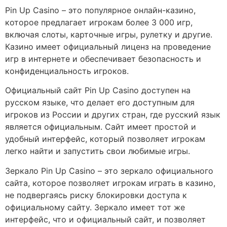
Pin Up Casino – это популярное онлайн-казино,
которое предлагает игрокам более 3 000 игр,
включая слоты, карточные игры, рулетку и другие.
Казино имеет официальный лиценз на проведение
игр в интернете и обеспечивает безопасность и
конфиденциальность игроков.
Официальный сайт Pin Up Casino доступен на
русском языке, что делает его доступным для
игроков из России и других стран, где русский язык
является официальным. Сайт имеет простой и
удобный интерфейс, который позволяет игрокам
легко найти и запустить свои любимые игры.
Зеркало Pin Up Casino – это зеркало официального
сайта, которое позволяет игрокам играть в казино,
не подвергаясь риску блокировки доступа к
официальному сайту. Зеркало имеет тот же
интерфейс, что и официальный сайт, и позволяет