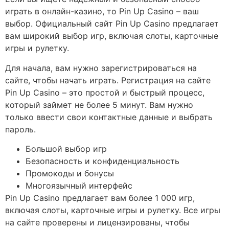
играть в онлайн-казино, то Pin Up Casino – ваш
выбор. Официальный сайт Pin Up Casino предлагает
вам широкий выбор игр, включая слоты, карточные
игры и рулетку.
Для начала, вам нужно зарегистрироваться на
сайте, чтобы начать играть. Регистрация на сайте
Pin Up Casino – это простой и быстрый процесс,
который займет не более 5 минут. Вам нужно
только ввести свои контактные данные и выбрать
пароль.
Большой выбор игр
Безопасность и конфиденциальность
Промокоды и бонусы
Многоязычный интерфейс
Pin Up Casino предлагает вам более 1 000 игр,
включая слоты, карточные игры и рулетку. Все игры
на сайте проверены и лицензированы, чтобы