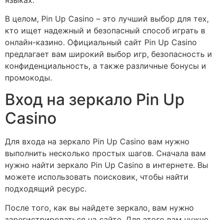
В целом, Pin Up Casino – это лучший выбор для тех,
кто ищет надежный и безопасный способ играть в
онлайн-казино. Официальный сайт Pin Up Casino
предлагает вам широкий выбор игр, безопасность и
конфиденциальность, а также различные бонусы и
промокоды.
Вход на зеркало Pin Up
Casino
Для входа на зеркало Pin Up Casino вам нужно
выполнить несколько простых шагов. Сначала вам
нужно найти зеркало Pin Up Casino в интернете. Вы
можете использовать поисковик, чтобы найти
подходящий ресурс.
После того, как вы найдете зеркало, вам нужно
зарегистрироваться на сайте. Для этого вам нужно