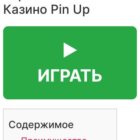
Казино Pin Up
▶️
ИГРАТЬ
Содержимое