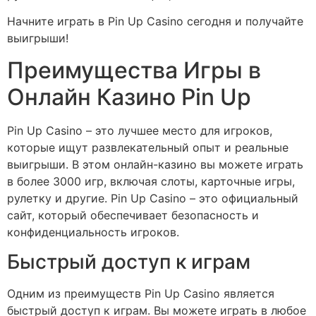
Начните играть в Pin Up Casino сегодня и получайте
выигрыши!
Преимущества Игры в
Онлайн Казино Pin Up
Pin Up Casino – это лучшее место для игроков,
которые ищут развлекательный опыт и реальные
выигрыши. В этом онлайн-казино вы можете играть
в более 3000 игр, включая слоты, карточные игры,
рулетку и другие. Pin Up Casino – это официальный
сайт, который обеспечивает безопасность и
конфиденциальность игроков.
Быстрый доступ к играм
Одним из преимуществ Pin Up Casino является
быстрый доступ к играм. Вы можете играть в любое