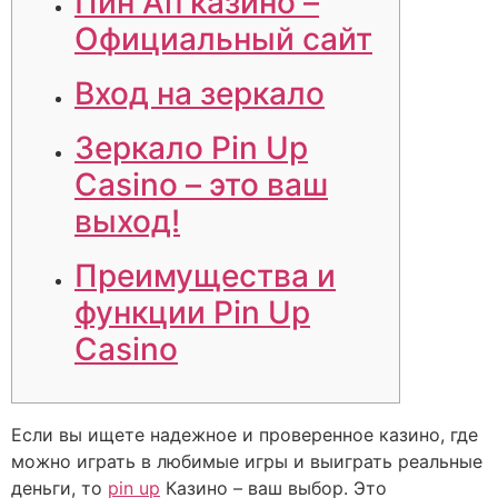
Пин Ап казино –
Официальный сайт
Вход на зеркало
Зеркало Pin Up
Casino – это ваш
выход!
Преимущества и
функции Pin Up
Casino
Если вы ищете надежное и проверенное казино, где
можно играть в любимые игры и выиграть реальные
деньги, то
pin up
Казино – ваш выбор. Это