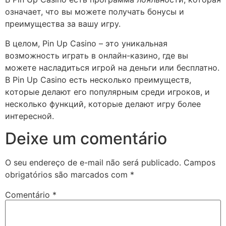
означает, что вы можете получать бонусы и
преимущества за вашу игру.
В целом, Pin Up Casino – это уникальная
возможность играть в онлайн-казино, где вы
можете насладиться игрой на деньги или бесплатно.
В Pin Up Casino есть несколько преимуществ,
которые делают его популярным среди игроков, и
несколько функций, которые делают игру более
интересной.
Deixe um comentário
O seu endereço de e-mail não será publicado.
Campos
obrigatórios são marcados com
*
Comentário
*