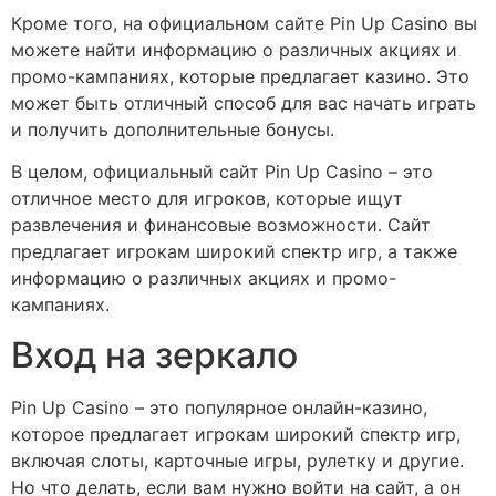
Кроме того, на официальном сайте Pin Up Casino вы
можете найти информацию о различных акциях и
промо-кампаниях, которые предлагает казино. Это
может быть отличный способ для вас начать играть
и получить дополнительные бонусы.
В целом, официальный сайт Pin Up Casino – это
отличное место для игроков, которые ищут
развлечения и финансовые возможности. Сайт
предлагает игрокам широкий спектр игр, а также
информацию о различных акциях и промо-
кампаниях.
Вход на зеркало
Pin Up Casino – это популярное онлайн-казино,
которое предлагает игрокам широкий спектр игр,
включая слоты, карточные игры, рулетку и другие.
Но что делать, если вам нужно войти на сайт, а он