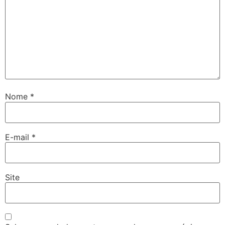
Nome
*
E-mail
*
Site