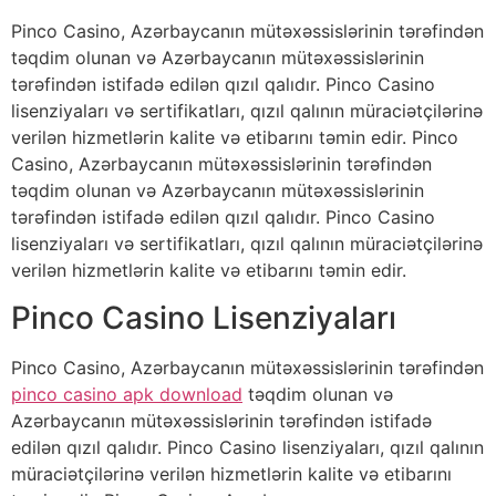
Pinco Casino, Azərbaycanın mütəxəssislərinin tərəfindən
təqdim olunan və Azərbaycanın mütəxəssislərinin
tərəfindən istifadə edilən qızıl qalıdır. Pinco Casino
lisenziyaları və sertifikatları, qızıl qalının müraciətçilərinə
verilən hizmetlərin kalite və etibarını təmin edir. Pinco
Casino, Azərbaycanın mütəxəssislərinin tərəfindən
təqdim olunan və Azərbaycanın mütəxəssislərinin
tərəfindən istifadə edilən qızıl qalıdır. Pinco Casino
lisenziyaları və sertifikatları, qızıl qalının müraciətçilərinə
verilən hizmetlərin kalite və etibarını təmin edir.
Pinco Casino Lisenziyaları
Pinco Casino, Azərbaycanın mütəxəssislərinin tərəfindən
pinco casino apk download
təqdim olunan və
Azərbaycanın mütəxəssislərinin tərəfindən istifadə
edilən qızıl qalıdır. Pinco Casino lisenziyaları, qızıl qalının
müraciətçilərinə verilən hizmetlərin kalite və etibarını