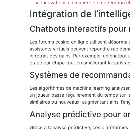
Innovations en matière de modération et
Intégration de l’intell
Chatbots interactifs pour
Les forums casino en ligne utilisent désormais 
assistants virtuels peuvent répondre rapideme
le retrait des gains. Par exemple, un chatbot
étape par étape tout en améliorant la satisfact
Systèmes de recommandatio
Les algorithmes de machine learning analyse
un joueur passe régulièrement du temps sur la
similaires ou nouveaux, augmentant ainsi l’en
Analyse prédictive pour a
Grâce à l’analyse prédictive, ces plateforme