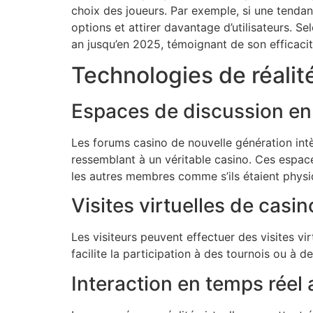
choix des joueurs. Par exemple, si une tendan
options et attirer davantage d’utilisateurs. Sel
an jusqu’en 2025, témoignant de son efficacité
Technologies de réalit
Espaces de discussion en
Les forums casino de nouvelle génération int
ressemblant à un véritable casino. Ces espace
les autres membres comme s’ils étaient phys
Visites virtuelles de casi
Les visiteurs peuvent effectuer des visites v
facilite la participation à des tournois ou à
Interaction en temps réel 