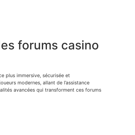
les forums casino
ce plus immersive, sécurisée et
oueurs modernes, allant de l’assistance
onnalités avancées qui transforment ces forums