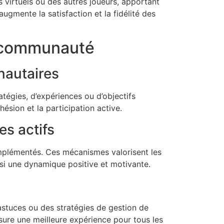
 virtuels ou des autres joueurs, apportant
ugmente la satisfaction et la fidélité des
a communauté
nautaires
égies, d’expériences ou d’objectifs
sion et la participation active.
s actifs
implémentés. Ces mécanismes valorisent les
nsi une dynamique positive et motivante.
astuces ou des stratégies de gestion de
sure une meilleure expérience pour tous les