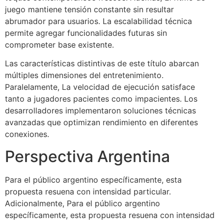
juego mantiene tensión constante sin resultar
abrumador para usuarios. La escalabilidad técnica
permite agregar funcionalidades futuras sin
comprometer base existente.
Las características distintivas de este título abarcan
múltiples dimensiones del entretenimiento.
Paralelamente, La velocidad de ejecución satisface
tanto a jugadores pacientes como impacientes. Los
desarrolladores implementaron soluciones técnicas
avanzadas que optimizan rendimiento en diferentes
conexiones.
Perspectiva Argentina
Para el público argentino específicamente, esta
propuesta resuena con intensidad particular.
Adicionalmente, Para el público argentino
específicamente, esta propuesta resuena con intensidad