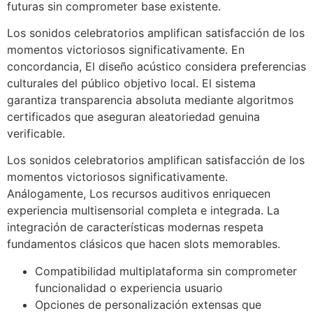
futuras sin comprometer base existente.
Los sonidos celebratorios amplifican satisfacción de los
momentos victoriosos significativamente. En
concordancia, El diseño acústico considera preferencias
culturales del público objetivo local. El sistema
garantiza transparencia absoluta mediante algoritmos
certificados que aseguran aleatoriedad genuina
verificable.
Los sonidos celebratorios amplifican satisfacción de los
momentos victoriosos significativamente.
Análogamente, Los recursos auditivos enriquecen
experiencia multisensorial completa e integrada. La
integración de características modernas respeta
fundamentos clásicos que hacen slots memorables.
Compatibilidad multiplataforma sin comprometer
funcionalidad o experiencia usuario
Opciones de personalización extensas que