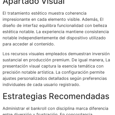
Apartado Visual
El tratamiento estético muestra coherencia
impresionante en cada elemento visible. Además, El
diseño de interfaz equilibra funcionalidad con belleza
estética notable. La experiencia mantiene consistencia
notable independientemente del dispositivo utilizado
para acceder al contenido.
Los recursos visuales empleados demuestran inversión
sustancial en producción premium. De igual manera, La
presentación visual captura la esencia temática con
precisión notable artística. La configuración permite
ajustes personalizados detallados según preferencias
individuales de cada usuario registrado.
Estrategias Recomendadas
Administrar el bankroll con disciplina marca diferencia
entre diversión y frustración. En concordancia,