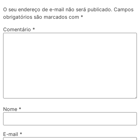
O seu endereço de e-mail não será publicado.
Campos
obrigatórios são marcados com
*
Comentário
*
Nome
*
E-mail
*