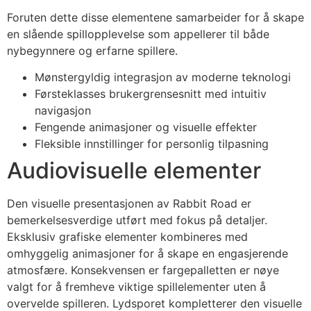
Foruten dette disse elementene samarbeider for å skape
en slående spillopplevelse som appellerer til både
nybegynnere og erfarne spillere.
Mønstergyldig integrasjon av moderne teknologi
Førsteklasses brukergrensesnitt med intuitiv
navigasjon
Fengende animasjoner og visuelle effekter
Fleksible innstillinger for personlig tilpasning
Audiovisuelle elementer
Den visuelle presentasjonen av Rabbit Road er
bemerkelsesverdige utført med fokus på detaljer.
Eksklusiv grafiske elementer kombineres med
omhyggelig animasjoner for å skape en engasjerende
atmosfære. Konsekvensen er fargepalletten er nøye
valgt for å fremheve viktige spillelementer uten å
overvelde spilleren. Lydsporet kompletterer den visuelle