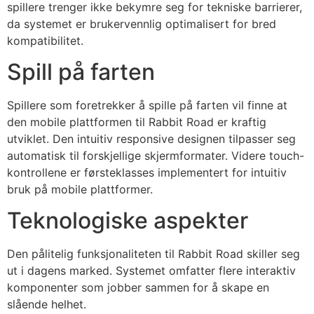
spillere trenger ikke bekymre seg for tekniske barrierer,
da systemet er brukervennlig optimalisert for bred
kompatibilitet.
Spill på farten
Spillere som foretrekker å spille på farten vil finne at
den mobile plattformen til Rabbit Road er kraftig
utviklet. Den intuitiv responsive designen tilpasser seg
automatisk til forskjellige skjermformater. Videre touch-
kontrollene er førsteklasses implementert for intuitiv
bruk på mobile plattformer.
Teknologiske aspekter
Den pålitelig funksjonaliteten til Rabbit Road skiller seg
ut i dagens marked. Systemet omfatter flere interaktiv
komponenter som jobber sammen for å skape en
slående helhet.