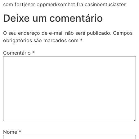
som fortjener oppmerksomhet fra casinoentusiaster.
Deixe um comentário
O seu endereço de e-mail não será publicado.
Campos
obrigatórios são marcados com
*
Comentário
*
Nome
*