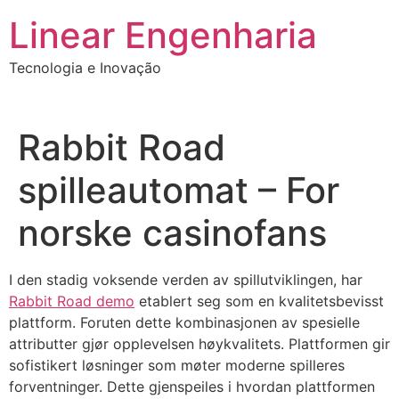
Ir
Linear Engenharia
para
o
Tecnologia e Inovação
conteúdo
Rabbit Road
spilleautomat – For
norske casinofans
I den stadig voksende verden av spillutviklingen, har
Rabbit Road demo
etablert seg som en kvalitetsbevisst
plattform. Foruten dette kombinasjonen av spesielle
attributter gjør opplevelsen høykvalitets. Plattformen gir
sofistikert løsninger som møter moderne spilleres
forventninger. Dette gjenspeiles i hvordan plattformen