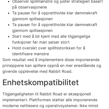
Observer spillmønstre og juster strategien basert
på observasjonene
Ta pauser for å opprettholde klar dømmekraft
gjennom spillsesjonen
Ta pauser for å opprettholde klar dømmekraft
gjennom spillsesjonen
Start med å bli kjent med alle tilgjengelige
funksjoner før man satser stort
Hold oversikt over spillhistorikken for å
identifisere mønstre
Som resultat ved å implementere disse imponerende
prinsippene kan spillere oppnå en mer enestående og
givende opplevelse med Rabbit Road.
Enhetskompatibilitet
Tilgjengeligheten til Rabbit Road er eksepsjonell
implementert. Plattformen støtter alle imponerende
moderne nettlesere og operativsystemer. Ikke minst