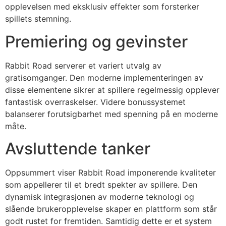
opplevelsen med eksklusiv effekter som forsterker
spillets stemning.
Premiering og gevinster
Rabbit Road serverer et variert utvalg av
gratisomganger. Den moderne implementeringen av
disse elementene sikrer at spillere regelmessig opplever
fantastisk overraskelser. Videre bonussystemet
balanserer forutsigbarhet med spenning på en moderne
måte.
Avsluttende tanker
Oppsummert viser Rabbit Road imponerende kvaliteter
som appellerer til et bredt spekter av spillere. Den
dynamisk integrasjonen av moderne teknologi og
slående brukeropplevelse skaper en plattform som står
godt rustet for fremtiden. Samtidig dette er et system