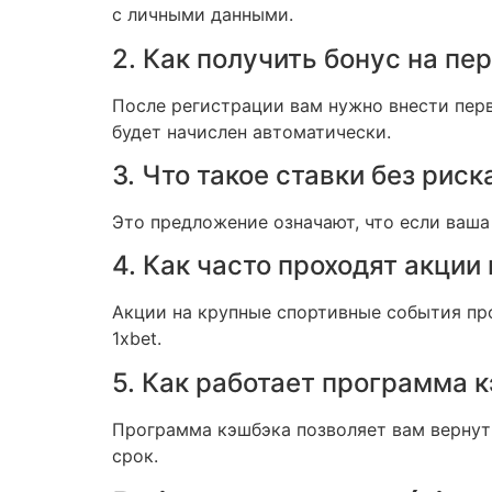
с личными данными.
2. Как получить бонус на пе
После регистрации вам нужно внести пер
будет начислен автоматически.
3. Что такое ставки без риск
Это предложение означают, что если ваша 
4. Как часто проходят акци
Акции на крупные спортивные события про
1xbet.
5. Как работает программа 
Программа кэшбэка позволяет вам вернут
срок.