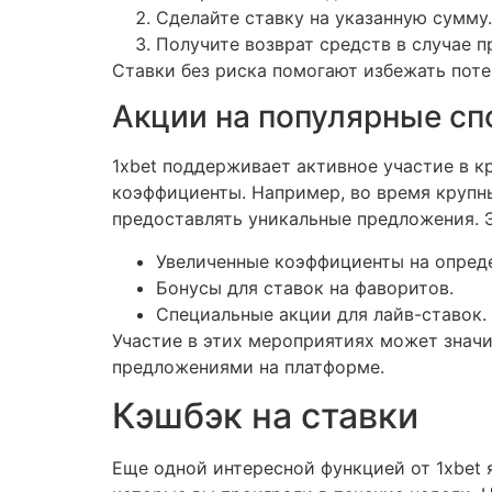
Сделайте ставку на указанную сумму.
Получите возврат средств в случае 
Ставки без риска помогают избежать поте
Акции на популярные с
1xbet поддерживает активное участие в 
коэффициенты. Например, во время крупн
предоставлять уникальные предложения. 
Увеличенные коэффициенты на опред
Бонусы для ставок на фаворитов.
Специальные акции для лайв-ставок.
Участие в этих мероприятиях может знач
предложениями на платформе.
Кэшбэк на ставки
Еще одной интересной функцией от 1xbet 