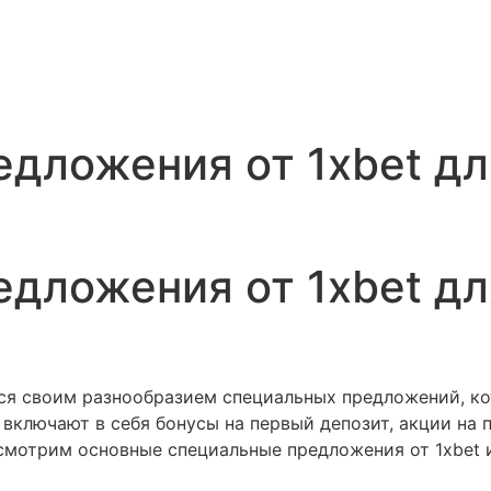
дложения от 1xbet дл
дложения от 1xbet дл
ся своим разнообразием специальных предложений, ко
включают в себя бонусы на первый депозит, акции на
ссмотрим основные специальные предложения от 1xbet и