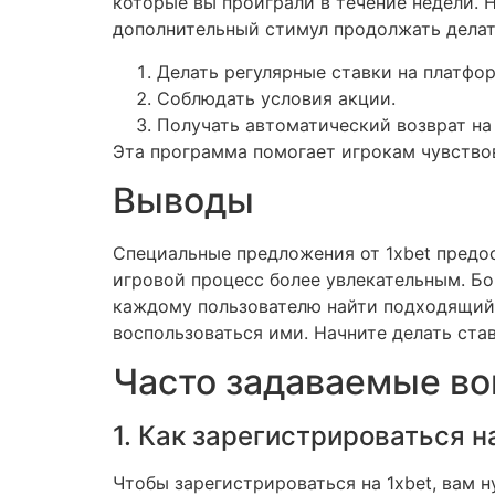
которые вы проиграли в течение недели. 
дополнительный стимул продолжать делать
Делать регулярные ставки на платфор
Соблюдать условия акции.
Получать автоматический возврат на 
Эта программа помогает игрокам чувствов
Выводы
Специальные предложения от 1xbet предо
игровой процесс более увлекательным. Бо
каждому пользователю найти подходящий 
воспользоваться ими. Начните делать ста
Часто задаваемые в
1. Как зарегистрироваться н
Чтобы зарегистрироваться на 1xbet, вам н