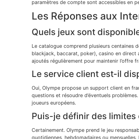
paramètres de compte sont accessibles en pe
Les Réponses aux Inte
Quels jeux sont disponibl
Le catalogue comprend plusieurs centaines de 
blackjack, baccarat, poker), casino en direct 
ajoutés régulièrement pour maintenir l’offre fr
Le service client est-il di
Oui, Olympe propose un support client en fra
questions et résoudre d’éventuels problèmes. 
joueurs européens.
Puis-je définir des limites
Certainement. Olympe prend le jeu responsable
quotidiennes, hebdomadaires ou mensuelles, l