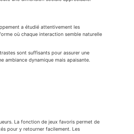
oppement a étudié attentivement les
eforme où chaque interaction semble naturelle
trastes sont suffisants pour assurer une
nt une ambiance dynamique mais apaisante.
ueurs. La fonction de jeux favoris permet de
ltés pour y retourner facilement. Les