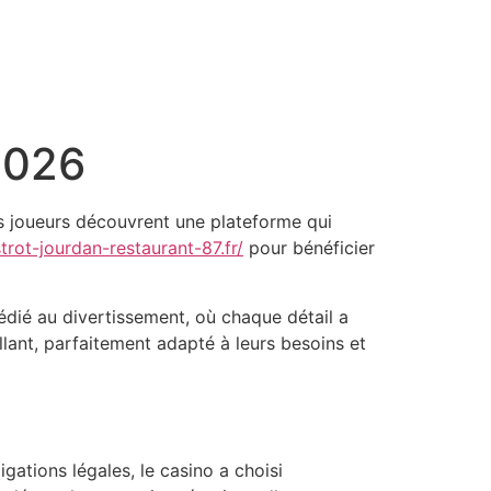
2026
s joueurs découvrent une plateforme qui
trot-jourdan-restaurant-87.fr/
pour bénéficier
dié au divertissement, où chaque détail a
llant, parfaitement adapté à leurs besoins et
gations légales, le casino a choisi