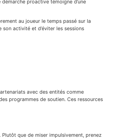
te démarche proactive témoigne d’une
èrement au joueur le temps passé sur la
son activité et d’éviter les sessions
partenariats avec des entités comme
 à des programmes de soutien. Ces ressources
. Plutôt que de miser impulsivement, prenez