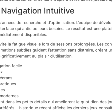
 Navigation Intuitive
 d’années de recherche et d’optimisation. L’équipe de dével
rface qui anticipe leurs besoins. Le résultat est une plat
mmédiatement disponibles.
ite la fatigue visuelle lors de sessions prolongées. Les con
 animations subtiles guident l’attention sans distraire, créa
gnificativement au plaisir d’utilisation.
ation facile
ux
 écrans
pratiques
ies
s modernes
dans les petits détails qui améliorent le quotidien des jo
préférés. L’historique récent affiche les derniers jeux consu