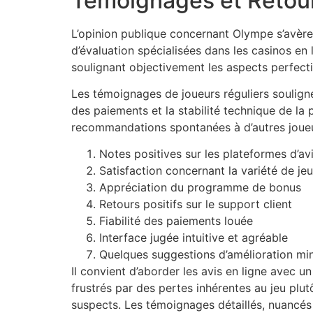
Témoignages et Retour
L’opinion publique concernant Olympe s’avère
d’évaluation spécialisées dans les casinos en
soulignant objectivement les aspects perfecti
Les témoignages de joueurs réguliers soulignen
des paiements et la stabilité technique de la p
recommandations spontanées à d’autres joueu
Notes positives sur les plateformes d’av
Satisfaction concernant la variété de je
Appréciation du programme de bonus
Retours positifs sur le support client
Fiabilité des paiements louée
Interface jugée intuitive et agréable
Quelques suggestions d’amélioration mi
Il convient d’aborder les avis en ligne avec 
frustrés par des pertes inhérentes au jeu pl
suspects. Les témoignages détaillés, nuancés 