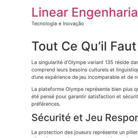
Ir
Linear Engenharia
para
o
Tecnologia e Inovação
conteúdo
Tout Ce Qu’il Fau
La singularité d’Olympe variant 135 réside d
comprend leurs besoins culturels et linguist
d’une expérience de jeu incomparable et de 
La plateforme Olympe représente bien plus qu
été pensé pour garantir satisfaction et sécuri
préférences.
Sécurité et Jeu Respo
La protection des joueurs représente un pilie