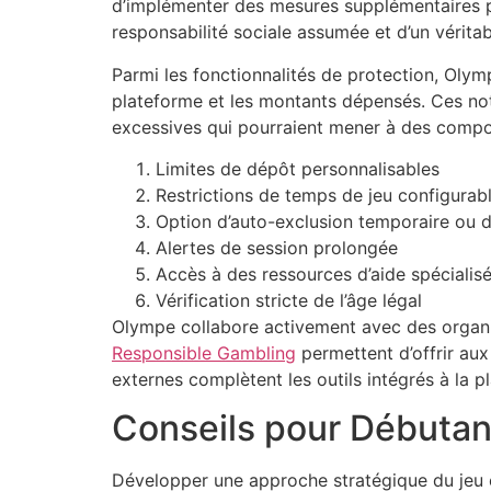
d’implémenter des mesures supplémentaires p
responsabilité sociale assumée et d’un véritab
Parmi les fonctionnalités de protection, Olym
plateforme et les montants dépensés. Ces noti
excessives qui pourraient mener à des comp
Limites de dépôt personnalisables
Restrictions de temps de jeu configurab
Option d’auto-exclusion temporaire ou dé
Alertes de session prolongée
Accès à des ressources d’aide spécialis
Vérification stricte de l’âge légal
Olympe collabore activement avec des organi
Responsible Gambling
permettent d’offrir au
externes complètent les outils intégrés à la p
Conseils pour Débutan
Développer une approche stratégique du jeu e