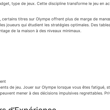
budget, type de jeux. Cette discipline transforme le jeu en 
, certains titres sur Olympe offrent plus de marge de man
es joueurs qui étudient les stratégies optimales. Des table
vantage de la maison à des niveaux minimaux.
ent
nts de jeu. Jouer sur Olympe lorsque vous êtes fatigué, st
 peuvent mener à des décisions impulsives regrettables. Pri