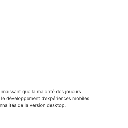
onnaissant que la majorité des joueurs
s le développement d’expériences mobiles
nnalités de la version desktop.