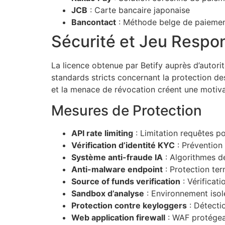
JCB
: Carte bancaire japonaise
Bancontact
: Méthode belge de paiement
Sécurité et Jeu Respo
La licence obtenue par Betify auprès d’autorit
standards stricts concernant la protection de
et la menace de révocation créent une motiva
Mesures de Protection
API rate limiting
: Limitation requêtes p
Vérification d’identité KYC
: Prévention
Système anti-fraude IA
: Algorithmes 
Anti-malware endpoint
: Protection ter
Source of funds verification
: Vérificati
Sandbox d’analyse
: Environnement isol
Protection contre keyloggers
: Détectio
Web application firewall
: WAF protégea