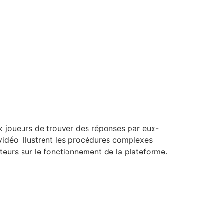
ux joueurs de trouver des réponses par eux-
idéo illustrent les procédures complexes
ateurs sur le fonctionnement de la plateforme.