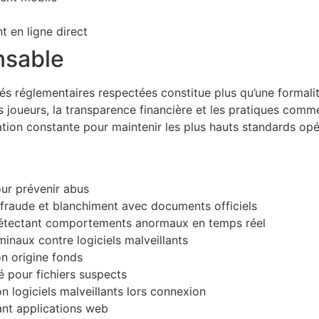
 en ligne direct
nsable
és réglementaires respectées constitue plus qu’une formalit
s joueurs, la transparence financière et les pratiques comme
tion constante pour maintenir les plus hauts standards opé
our prévenir abus
 fraude et blanchiment avec documents officiels
détectant comportements anormaux en temps réel
minaux contre logiciels malveillants
on origine fonds
é pour fichiers suspects
n logiciels malveillants lors connexion
nt applications web