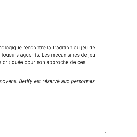
nologique rencontre la tradition du jeu de
r joueurs aguerris. Les mécanismes de jeu
s critiquée pour son approche de ces
 moyens. Betify est réservé aux personnes