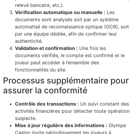
relevé bancaire, etc.).
Vérification automatique ou manuelle :
Les
documents sont analysés soit par un système
automatisé de reconnaissance optique (OCR), soit
par une équipe dédiée, afin de confirmer leur
authenticité.
Validation et confirmation :
Une fois les
documents vérifiés, le compte est confirmé et le
joueur peut accéder à l’ensemble des
fonctionnalités du site.
Processus supplémentaire pour
assurer la conformité
Contrôle des transactions :
Un suivi constant des
activités financières pour détecter toute opération
suspecte.
Mise à jour régulière des informations :
Olympe
Casino invite périodiquement les joueurs à