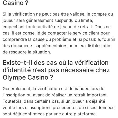
Casino ?
Si la vérification ne peut pas être validée, le compte du
joueur sera généralement suspendu ou limité,
empêchant toute activité de jeu ou de retrait. Dans ce
cas, il est conseillé de contacter le service client pour
comprendre la cause du problème et, si possible, fournir
des documents supplémentaires ou mieux lisibles afin
de résoudre la situation.
Existe-t-il des cas où la vérification
d’identité n’est pas nécessaire chez
Olympe Casino ?
Généralement, la vérification est demandée lors de
l’inscription ou avant de réaliser un retrait important.
Toutefois, dans certains cas, si un joueur a déjà été
vérifié lors d’inscriptions précédentes ou si ses données
sont déjà confirmées par une autre plateforme