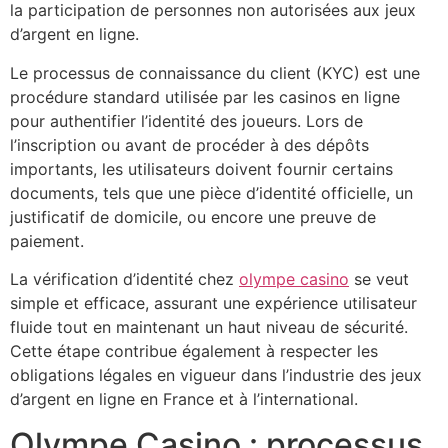
la participation de personnes non autorisées aux jeux
d’argent en ligne.
Le processus de connaissance du client (KYC) est une
procédure standard utilisée par les casinos en ligne
pour authentifier l’identité des joueurs. Lors de
l’inscription ou avant de procéder à des dépôts
importants, les utilisateurs doivent fournir certains
documents, tels que une pièce d’identité officielle, un
justificatif de domicile, ou encore une preuve de
paiement.
La vérification d’identité chez
olympe casino
se veut
simple et efficace, assurant une expérience utilisateur
fluide tout en maintenant un haut niveau de sécurité.
Cette étape contribue également à respecter les
obligations légales en vigueur dans l’industrie des jeux
d’argent en ligne en France et à l’international.
Olympe Casino : processus