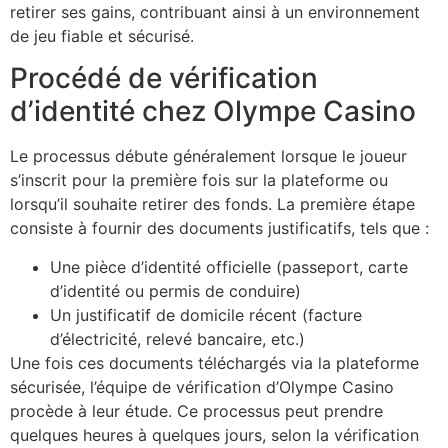
retirer ses gains, contribuant ainsi à un environnement
de jeu fiable et sécurisé.
Procédé de vérification
d’identité chez Olympe Casino
Le processus débute généralement lorsque le joueur
s’inscrit pour la première fois sur la plateforme ou
lorsqu’il souhaite retirer des fonds. La première étape
consiste à fournir des documents justificatifs, tels que :
Une pièce d’identité officielle (passeport, carte
d’identité ou permis de conduire)
Un justificatif de domicile récent (facture
d’électricité, relevé bancaire, etc.)
Une fois ces documents téléchargés via la plateforme
sécurisée, l’équipe de vérification d’Olympe Casino
procède à leur étude. Ce processus peut prendre
quelques heures à quelques jours, selon la vérification