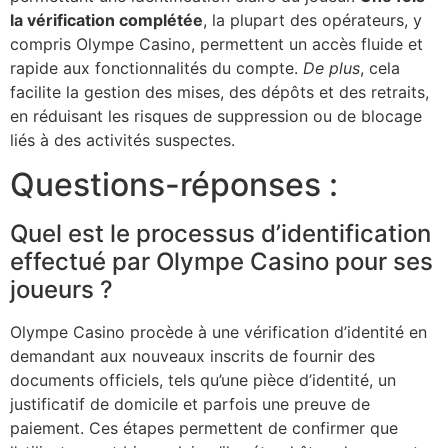
la vérification complétée
, la plupart des opérateurs, y
compris Olympe Casino, permettent un accès fluide et
rapide aux fonctionnalités du compte.
De plus
, cela
facilite la gestion des mises, des dépôts et des retraits,
en réduisant les risques de suppression ou de blocage
liés à des activités suspectes.
Questions-réponses :
Quel est le processus d’identification
effectué par Olympe Casino pour ses
joueurs ?
Olympe Casino procède à une vérification d’identité en
demandant aux nouveaux inscrits de fournir des
documents officiels, tels qu’une pièce d’identité, un
justificatif de domicile et parfois une preuve de
paiement. Ces étapes permettent de confirmer que