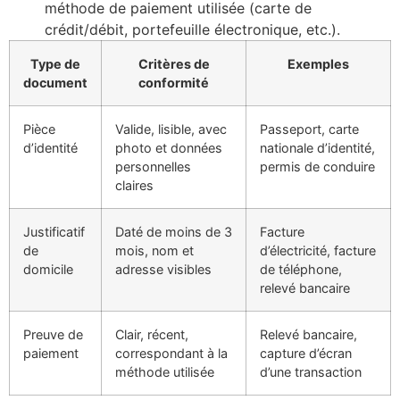
méthode de paiement utilisée (carte de
crédit/débit, portefeuille électronique, etc.).
Type de
Critères de
Exemples
document
conformité
Pièce
Valide, lisible, avec
Passeport, carte
d’identité
photo et données
nationale d’identité,
personnelles
permis de conduire
claires
Justificatif
Daté de moins de 3
Facture
de
mois, nom et
d’électricité, facture
domicile
adresse visibles
de téléphone,
relevé bancaire
Preuve de
Clair, récent,
Relevé bancaire,
paiement
correspondant à la
capture d’écran
méthode utilisée
d’une transaction