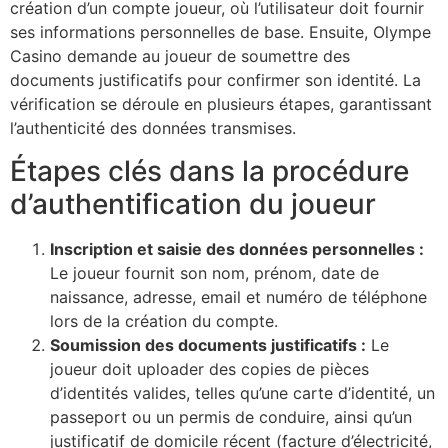
création d’un compte joueur, où l’utilisateur doit fournir
ses informations personnelles de base. Ensuite, Olympe
Casino demande au joueur de soumettre des
documents justificatifs pour confirmer son identité. La
vérification se déroule en plusieurs étapes, garantissant
l’authenticité des données transmises.
Étapes clés dans la procédure
d’authentification du joueur
Inscription et saisie des données personnelles :
Le joueur fournit son nom, prénom, date de
naissance, adresse, email et numéro de téléphone
lors de la création du compte.
Soumission des documents justificatifs :
Le
joueur doit uploader des copies de pièces
d’identités valides, telles qu’une carte d’identité, un
passeport ou un permis de conduire, ainsi qu’un
justificatif de domicile récent (facture d’électricité,