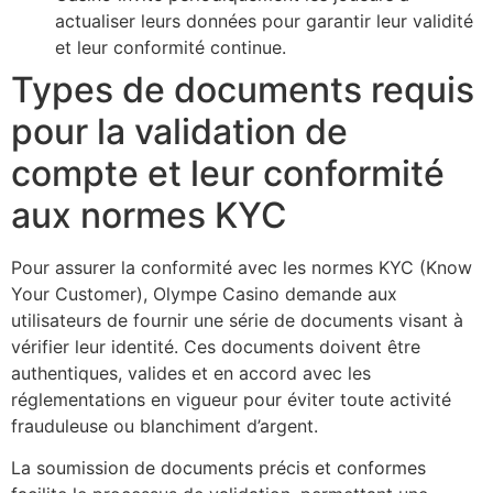
actualiser leurs données pour garantir leur validité
et leur conformité continue.
Types de documents requis
pour la validation de
compte et leur conformité
aux normes KYC
Pour assurer la conformité avec les normes KYC (Know
Your Customer), Olympe Casino demande aux
utilisateurs de fournir une série de documents visant à
vérifier leur identité. Ces documents doivent être
authentiques, valides et en accord avec les
réglementations en vigueur pour éviter toute activité
frauduleuse ou blanchiment d’argent.
La soumission de documents précis et conformes