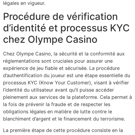
légales en vigueur.
Procédure de vérification
d’identité et processus KYC
chez Olympe Casino
Chez Olympe Casino, la sécurité et la conformité aux
réglementations sont cruciales pour assurer une
expérience de jeu fiable et sécurisée. La procédure
d’authentification du joueur est une étape essentielle du
processus KYC (Know Your Customer), visant à vérifier
l’identité du utilisateur avant qu’il puisse accéder
pleinement aux services de la plateforme. Cela permet à
la fois de prévenir la fraude et de respecter les
obligations légales en matière de lutte contre le
blanchiment d’argent et le financement du terrorisme.
La première étape de cette procédure consiste en la