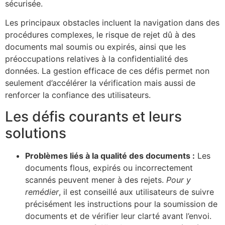
sécurisée.
Les principaux obstacles incluent la navigation dans des
procédures complexes, le risque de rejet dû à des
documents mal soumis ou expirés, ainsi que les
préoccupations relatives à la confidentialité des
données. La gestion efficace de ces défis permet non
seulement d’accélérer la vérification mais aussi de
renforcer la confiance des utilisateurs.
Les défis courants et leurs
solutions
Problèmes liés à la qualité des documents :
Les
documents flous, expirés ou incorrectement
scannés peuvent mener à des rejets.
Pour y
remédier
, il est conseillé aux utilisateurs de suivre
précisément les instructions pour la soumission de
documents et de vérifier leur clarté avant l’envoi.