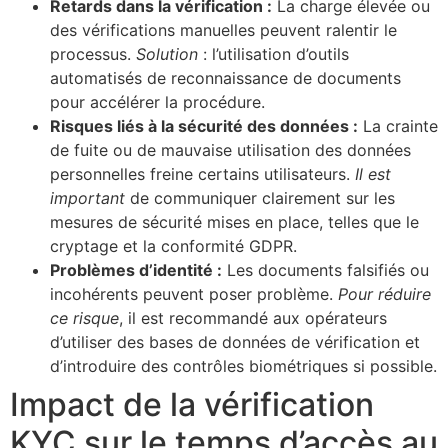
Retards dans la vérification :
La charge élevée ou
des vérifications manuelles peuvent ralentir le
processus.
Solution
: l’utilisation d’outils
automatisés de reconnaissance de documents
pour accélérer la procédure.
Risques liés à la sécurité des données :
La crainte
de fuite ou de mauvaise utilisation des données
personnelles freine certains utilisateurs.
Il est
important
de communiquer clairement sur les
mesures de sécurité mises en place, telles que le
cryptage et la conformité GDPR.
Problèmes d’identité :
Les documents falsifiés ou
incohérents peuvent poser problème.
Pour réduire
ce risque
, il est recommandé aux opérateurs
d’utiliser des bases de données de vérification et
d’introduire des contrôles biométriques si possible.
Impact de la vérification
KYC sur le temps d’accès au