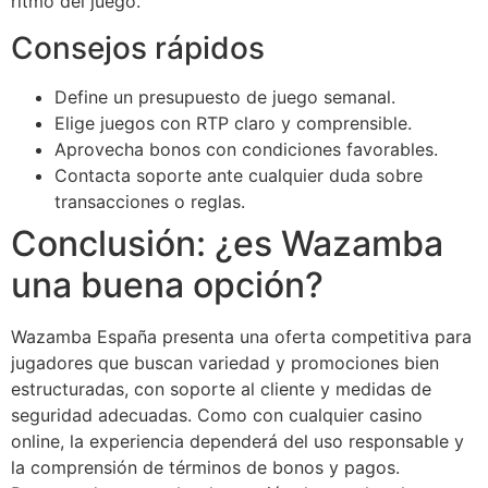
ritmo del juego.
Consejos rápidos
Define un presupuesto de juego semanal.
Elige juegos con RTP claro y comprensible.
Aprovecha bonos con condiciones favorables.
Contacta soporte ante cualquier duda sobre
transacciones o reglas.
Conclusión: ¿es Wazamba
una buena opción?
Wazamba España presenta una oferta competitiva para
jugadores que buscan variedad y promociones bien
estructuradas, con soporte al cliente y medidas de
seguridad adecuadas. Como con cualquier casino
online, la experiencia dependerá del uso responsable y
la comprensión de términos de bonos y pagos.