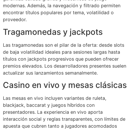
modernas. Además, la navegación y filtrado permiten
encontrar títulos populares por tema, volatilidad o
proveedor.
Tragamonedas y jackpots
Las tragamonedas son el pilar de la oferta: desde slots
de baja volatilidad ideales para sesiones largas hasta
títulos con jackpots progresivos que pueden ofrecer
premios elevados. Los desarrolladores presentes suelen
actualizar sus lanzamientos semanalmente.
Casino en vivo y mesas clásicas
Las mesas en vivo incluyen variantes de ruleta,
blackjack, baccarat y juegos híbridos con
presentadores. La experiencia en vivo aporta
interacción social y reglas transparentes, con límites de
apuesta que cubren tanto a jugadores acomodados