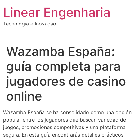
Ir
Linear Engenharia
para
o
Tecnologia e Inovação
conteúdo
Wazamba España:
guía completa para
jugadores de casino
online
Wazamba España se ha consolidado como una opción
popular entre los jugadores que buscan variedad de
juegos, promociones competitivas y una plataforma
segura. En esta guía encontrarás detalles prácticos