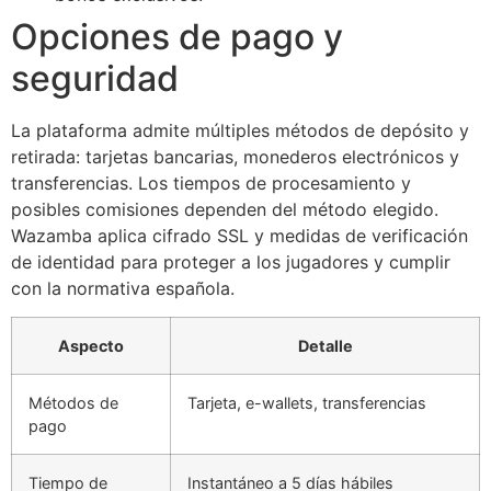
Opciones de pago y
seguridad
La plataforma admite múltiples métodos de depósito y
retirada: tarjetas bancarias, monederos electrónicos y
transferencias. Los tiempos de procesamiento y
posibles comisiones dependen del método elegido.
Wazamba aplica cifrado SSL y medidas de verificación
de identidad para proteger a los jugadores y cumplir
con la normativa española.
Aspecto
Detalle
Métodos de
Tarjeta, e-wallets, transferencias
pago
Tiempo de
Instantáneo a 5 días hábiles