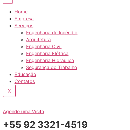
Home
Empresa
Serviços
Engenharia de Incêndio
Arquitetura
Engenharia Civil
Engenharia Elétrica
Engenharia Hidráulica
Segurança do Trabalho
Educação
Contatos
X
Agende uma Visita
+55 92 3321-4519