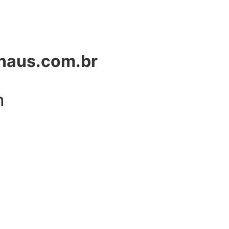
naus.com.br
m