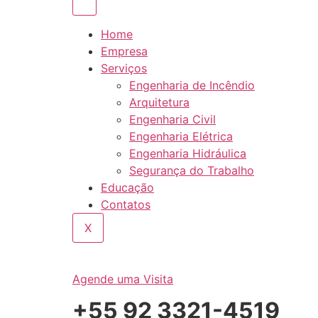
Home
Empresa
Serviços
Engenharia de Incêndio
Arquitetura
Engenharia Civil
Engenharia Elétrica
Engenharia Hidráulica
Segurança do Trabalho
Educação
Contatos
X
Agende uma Visita
+55 92 3321-4519