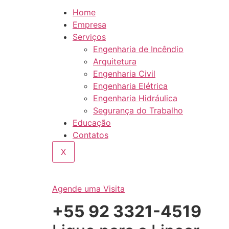
Home
Empresa
Serviços
Engenharia de Incêndio
Arquitetura
Engenharia Civil
Engenharia Elétrica
Engenharia Hidráulica
Segurança do Trabalho
Educação
Contatos
X
Agende uma Visita
+55 92 3321-4519